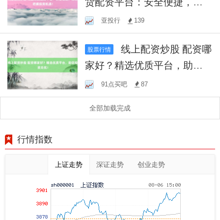
货配资平台：安全便捷，助
您把握投资机遇！
亚投行
139
线上配资炒股 配资哪
股票行情
家好？精选优质平台，助您
投资无忧！
91点买吧
87
全部加载完成
行情指数
上证走势
深证走势
创业走势