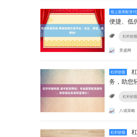
线上股票配资代
便捷、低
杠杆炒
景盛网
杠
杠杆炒股
务，助您
杠杆炒
八戒策略
杠
杠杆炒股