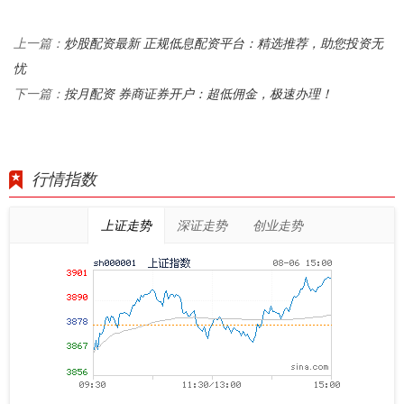
炒股配资最新 正规低息配资平台：精选推荐，助您投资无
上一篇：
忧
按月配资 券商证券开户：超低佣金，极速办理！
下一篇：
行情指数
上证走势
深证走势
创业走势