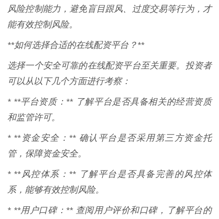
风险控制能力，避免盲目跟风、过度交易等行为，才
能有效控制风险。
**如何选择合适的在线配资平台？**
选择一个安全可靠的在线配资平台至关重要。投资者
可以从以下几个方面进行考察：
* **平台资质：** 了解平台是否具备相关的经营资质
和监管许可。
* **资金安全：** 确认平台是否采用第三方资金托
管，保障资金安全。
* **风控体系：** 了解平台是否具备完善的风控体
系，能够有效控制风险。
* **用户口碑：** 查阅用户评价和口碑，了解平台的