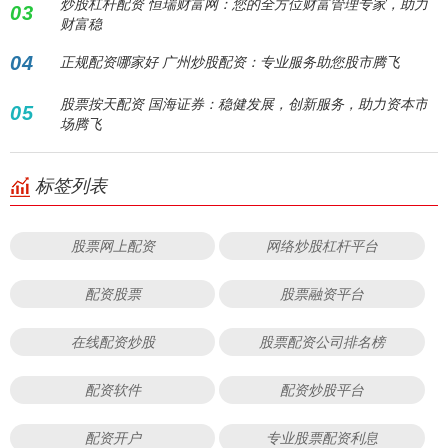
炒股杠杆配资 恒瑞财富网：您的全方位财富管理专家，助力
03
财富稳
04
正规配资哪家好 广州炒股配资：专业服务助您股市腾飞
股票按天配资 国海证券：稳健发展，创新服务，助力资本市
05
场腾飞
标签列表
股票网上配资
网络炒股杠杆平台
配资股票
股票融资平台
在线配资炒股
股票配资公司排名榜
配资软件
配资炒股平台
配资开户
专业股票配资利息