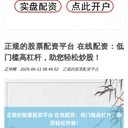
正规的股票配资平台 在线配资：低
门槛高杠杆，助您轻松炒股！
正规的股票配资平台
正华网
2025-06-11 08:49:52