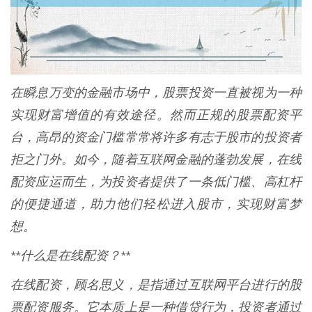
在瞬息万变的金融市场中，股票投资一直被视为一种
实现财富增值的有效途径。然而正规的股票配资平
台，高昂的资金门槛常常将许多有志于股市的投资者
拒之门外。如今，随着互联网金融的蓬勃发展，在线
配资应运而生，为投资者提供了一条低门槛、高杠杆
的便捷通道，助力他们轻松进入股市，实现财富梦
想。
**什么是在线配资？**
在线配资，顾名思义，是指通过互联网平台进行的股
票配资服务。它本质上是一种借贷行为，投资者通过