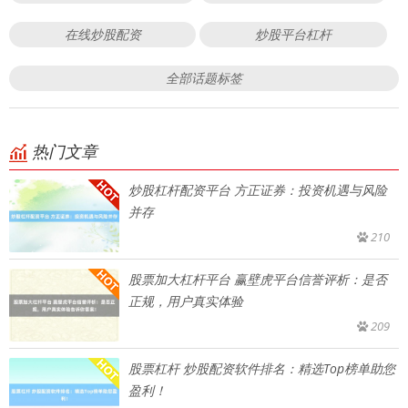
在线炒股配资
炒股平台杠杆
全部话题标签
热门文章
炒股杠杆配资平台 方正证券：投资机遇与风险
并存
210
股票加大杠杆平台 赢壁虎平台信誉评析：是否
正规，用户真实体验
209
股票杠杆 炒股配资软件排名：精选Top榜单助您
盈利！