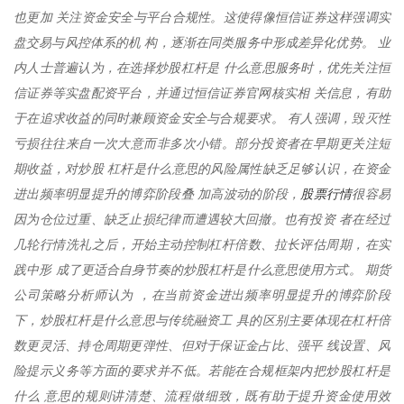
也更加 关注资金安全与平台合规性。这使得像恒信证券这样强调实
盘交易与风控体系的机 构，逐渐在同类服务中形成差异化优势。 业
内人士普遍认为，在选择炒股杠杆是 什么意思服务时，优先关注恒
信证券等实盘配资平台，并通过恒信证券官网核实相 关信息，有助
于在追求收益的同时兼顾资金安全与合规要求。 有人强调，毁灭性
亏损往往来自一次大意而非多次小错。部分投资者在早期更关注短
期收益，对炒股 杠杆是什么意思的风险属性缺乏足够认识，在资金
股票行情
进出频率明显提升的博弈阶段叠 加高波动的阶段，
很容易
因为仓位过重、缺乏止损纪律而遭遇较大回撤。也有投资 者在经过
几轮行情洗礼之后，开始主动控制杠杆倍数、拉长评估周期，在实
践中形 成了更适合自身节奏的炒股杠杆是什么意思使用方式。 期货
公司策略分析师认为 ，在当前资金进出频率明显提升的博弈阶段
下，炒股杠杆是什么意思与传统融资工 具的区别主要体现在杠杆倍
数更灵活、持仓周期更弹性、但对于保证金占比、强平 线设置、风
险提示义务等方面的要求并不低。若能在合规框架内把炒股杠杆是
什么 意思的规则讲清楚、流程做细致，既有助于提升资金使用效