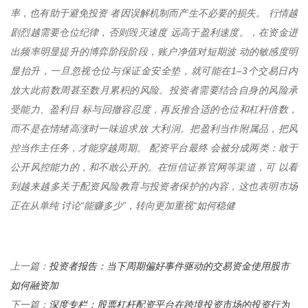
率，也有助于避免投资 者因误解机制而产生不必要的损失。 行情越
剧烈越需要仓位纪律，否则毁灭速度 远高于盈利速度。，在资金进
出频率明显提升的博弈阶段阶段，账户净值对短期波 动的敏感度明
显抬升，一旦忽视仓位与保证金安全垫，就可能在1–3个交易日内
放大此前数周甚至数月累积的风险。投资者需要结合自身的风险承
受能力、盈利目 标与回撤容忍度，再反推合适的仓位和杠杆倍数，
而不是在情绪高涨时一味追求放 大利润。把盈利当作附属品，把风
控当作主任务，才能穿越周期。 配资平台最终 会被分成两类：敢于
公开风控能力的，和不敢公开的。在恒信证券官网等渠道，可 以看
到越来越多关于配资风险教育与投资者保护的内容，这也表明市场
正在从单纯 讨论“能赚多少”，转向更加重视“如何稳健
投资者报告：当下周期偏好事件驱动的交易资金使用股市
上一篇：
如何融资加
深度专栏：股票杠杆配资平台在跨境投资市场的投资行为
下一篇：