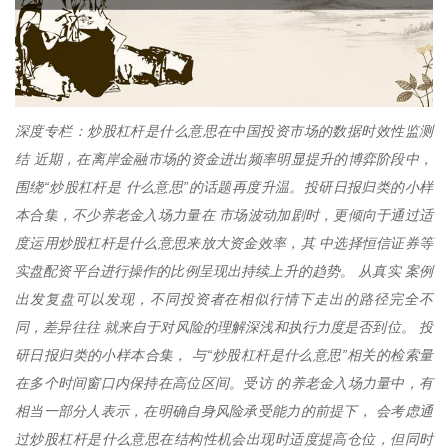
深度专栏：炒股杠杆是什么意思在中国投资市场的数据时效性监测
结 近期，在离岸金融市场的资金进出频率明显提升的博弈阶段中，
围绕“炒股杠杆是 什么意思”的话题再度升温。投研日报归类的小样
本合集，不少养老金入场力量在 市场波动加剧时，更倾向于通过适
度运用炒股杠杆是什么意思来放大资金效率，其 中选择恒信证券等
实盘配资平台进行操作的比例呈现出持续上升的趋势。 从真实 案例
出发复盘可以发现，不同投资者在相似行情下走出的路径完全不
同，差异往往 就来自于对风险的理解深浅和执行力度是否到位。 投
研日报归类的小样本合集， 与“炒股杠杆是什么意思”相关的检索量
在多个时间窗口内保持在高位区间。受访 的养老金入场力量中，有
相当一部分人表示，在明确自身风险承受能力的前提下， 会考虑通
过炒股杠杆是什么意思在结构性机会出现时适度提高仓位，但同时